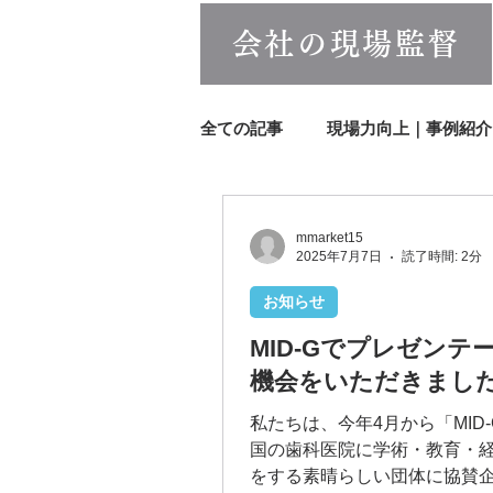
会社の現場監督
全ての記事
現場力向上｜事例紹介
前進するセミナー｜事例紹介
mmarket15
2025年7月7日
読了時間: 2分
お知らせ
DiSC®︎研修
女性活躍推進
MID-Gでプレゼンテ
機会をいただきまし
私たちは、今年4月から「MID
国の歯科医院に学術・教育・
をする素晴らしい団体に協賛