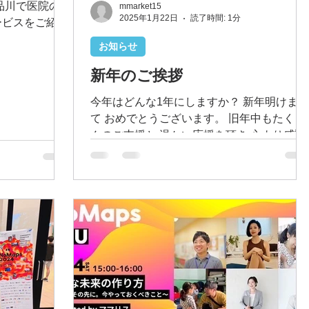
品川で医院の
mmarket15
2025年1月22日
読了時間: 1分
ービスをご紹介
。...
お知らせ
新年のご挨拶
今年はどんな1年にしますか？ 新年明けまし
て おめでとうございます。 旧年中もたくさ
んのご支援と 温かい応援を頂き 心より感謝
申し上げます。 わたしたち「ママリス」
は、 たくさんのママたちの新たな挑戦を サ
ポートしてまいりました 昨年9月に一般社団
法人化し、...