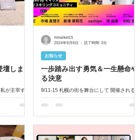
mmarket15
2024年9月8日
読了時間: 3分
お知らせ
に登壇しまし
一歩踏み出す勇気＆一生懸命や
る決意
に 私が主宰する
9/11-15 札幌の街を舞台にして 開催される
ママリス」 の
ェス 「NO MAPS」のトークショーに 主催
O MAPS
ているコミュニティ 「ママリス」として 仲
ク・エンタメ・
間たちと登壇します！ 私達はこれまで、 オ
ろくするフェ
ンラインでつながり、 オンラインで学ん
札幌中心部の各
で、 オンラインで仕事のチームを組む こと
が多くて...