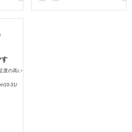
が始まりましたね！ 元旦から地震や航空機
バーも 参加メ
の事故など、 痛ましい時間が起きています
海外にもいるの
が、 皆様やご家族、ご友人の方が 無事な事
ンで なかなか
を祈ります。 2024年が始まり、 先日、私が
主宰している ママのためのリスキリングス
分
クール、...
です
満足度の高いセ
en10-31/