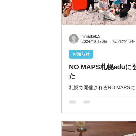
mmarket15
2024年9月30日
読了時間: 2分
お知らせ
NO MAPS札幌edu
た
札幌で開催されるNO MAPS
コミュニティ 「一般社団法人
メンバーと登壇してきました！ N
は、 「札幌・北海道を テッ
クリエイティブで 世界をおも
ス」 として、 5日間に渡り、
所で...