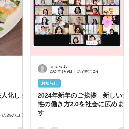
mmarket15
2024年1月9日
読了時間: 2分
お知らせ
法人化しま
2024年新年のご挨拶 新しい女
性の働き方2.0を社会に広めま
す
マの為のコミ
般社団法人化し
明けましておめでとうございます。 2024年
ィングを 先日