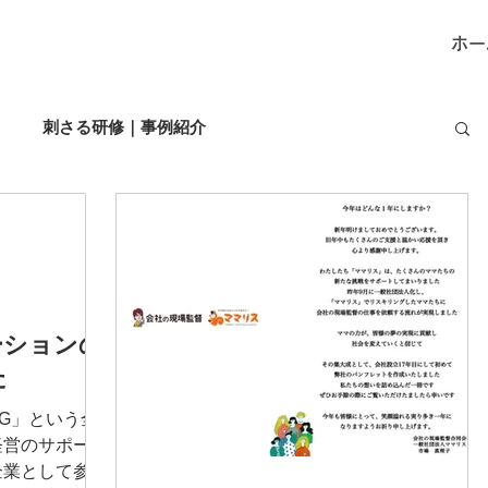
ホー
刺さる研修｜事例紹介
その他の事例
お知らせ
現場力向上｜事例紹介
ーションの
た
-G」という全
経営のサポート
企業として参加