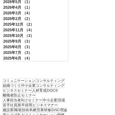
2026年5月
（1）
1件の記事
2026年4月
（1）
1件の記事
2026年3月
（4）
4件の記事
2026年2月
（2）
2件の記事
2025年12月
（2）
2件の記事
2025年11月
（4）
4件の記事
2025年10月
（3）
3件の記事
2025年9月
（3）
3件の記事
2025年8月
（3）
3件の記事
2025年7月
（3）
3件の記事
2025年6月
（4）
4件の記事
コミュニケーション
コンサルティング
組織づくり
中小企業コンサルティング
ビジネスセミナー
人材育成
DiSC®︎
離職者防止
セミナー
人事担当者向けセミナー
中小企業
現場
若手社員
新卒採用
ビジネスマナー
建設業
職場
技術承継
営業研修
DiSC理論
売り上げ向上
コミュニケーション研修