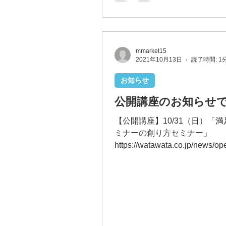
実施してきました^^ 運営メン
ンバーも 国内に留まらず、 
で、 普段はオンラインがメイ
リアルで...
mmarket15
2021年10月13日
読了時間: 1
お知らせ
公開講座のお知らせ
【公開講座】10/31（日）「
ミナーの創り方セミナー」
https://watawata.co.jp/news/op