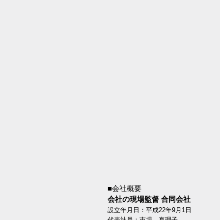
会社の現場監督 合同会社
市場 真理
代表
■会社概要
会社の現場監督 合同会社
設立年月日：
平成22年9月1日
代表社員：市場 真理子