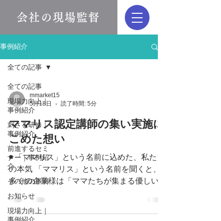
会社の現場監督
事例紹介
全ての記事
全ての記事
mmarket15
現場力向上｜
5月18日
読了時間: 5分
事例紹介
ママリス認定講師の集い実施に
刺さる研修｜
事例紹介
こめた想い
前進するセミ
◾️ 「ママリス」という名前に込めた、私たち
ナー｜事例紹
介
の本気 「ママリス」という名前を聞くと、
多くの企業様は「ママたちが集まる優しいコ
その他の事例
ミュニティ」を想像されるかもしれません。
お知らせ
しかし、実態は全く異なります。 私たち
現場力向上｜
は、ライフステージの変化によってキャリア
事例紹介