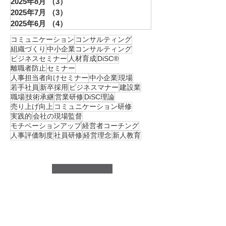
2025年8月
（3）
3件の記事
2025年7月
（3）
3件の記事
2025年6月
（4）
4件の記事
コミュニケーション
コンサルティング
組織づくり
中小企業コンサルティング
ビジネスセミナー
人材育成
DiSC®︎
離職者防止
セミナー
人事担当者向けセミナー
中小企業
現場
若手社員
新卒採用
ビジネスマナー
建設業
職場
技術承継
営業研修
DiSC理論
売り上げ向上
コミュニケーション研修
実践的
会社の現場監督
モチベーションアップ
経営者コーチング
人事評価制度
社員研修
経営理念
新人教育
メルマガ登録
現場主義の仕組み化で、人と組織を育てる