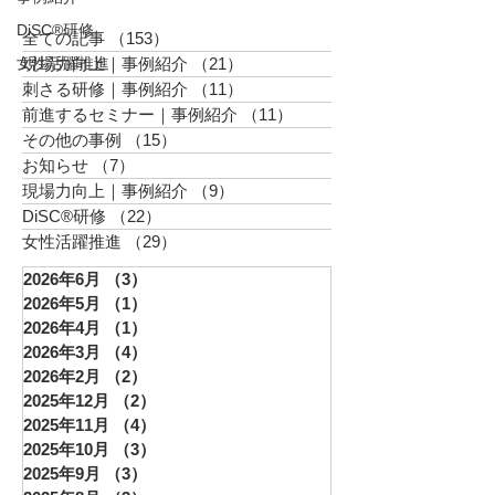
を分断されがちな優秀な人材に対して、企業
DiSC®︎研修
全ての記事
（153）
153件の記事
の現場で即戦力となるための徹底的な「B2B
女性活躍推進
現場力向上｜事例紹介
（21）
21件の記事
リスキリング（学び直し）」を提供している
刺さる研修｜事例紹介
（11）
11件の記事
専門組織です。 私たちが育てる「認定講
前進するセミナー｜事例紹介
（11）
11件の記事
師」の基準は、以下の通りです。 「企業の
その他の事例
（15）
15件の記事
経営者や人事の皆さまと同じ視座に立ち、現
お知らせ
（7）
7件の記事
場に深く入り込んで組織課題を解決できるプ
現場力向上｜事例紹介
（9）
9件の記事
ロフェッショナルであること」 認定講師の
DiSC®︎研修
（22）
22件の記事
集いで実施した3つのプログラムは、まさに
女性活躍推進
（29）
29件の記事
私たちの「クオリティ」と「組織としての確
2026年6月
（3）
3件の記事
かなバックボーン」を学ぶ時間となりまし
2026年5月
（1）
1件の記事
た。 社内の女性管理者育成などのヒントに
2026年4月
（1）
1件の記事
なると幸いです。 ⚫︎第一部：法人取引の基
2026年3月
（4）
4件の記事
準を叩き込む「認定講師 認定証授与式」 第
2026年2月
（2）
2件の記事
一部では、アカデミーのカリキュラムを修了
2025年12月
（2）
2件の記事
し、面談に合格した新たな認定講師たちへの
2025年11月
（4）
4件の記事
認定証授与式を行いました。 お一人ずつに
2025年10月
（3）
3件の記事
認定証をお渡しし、これからの決意や
2025年9月
（3）
3件の記事