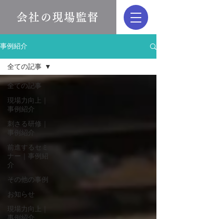
会社の現場監督
事例紹介
全ての記事
全ての記事
現場力向上｜
事例紹介
刺さる研修｜
事例紹介
前進するセミ
ナー｜事例紹
介
その他の事例
お知らせ
現場力向上｜
事例紹介