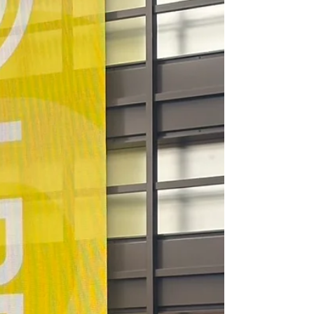
のではないか」と悩み 企業は「うちには人
材がいない」と課題感を感じることになりま
す。このような現場を数多くみてきました。
変化の激しい現代、会社が変革を遂げるため
に必要なのは、「一律のリーダー像」を追い
求めることではなく、リーダーが自身のスタ
イルを理解し、現場に合わせて最適化するこ
とです。 ⚫︎ 「正しいリーダーシップ」とい
う幻想を捨てる かつては、強力な牽引力で
グイグイ引っ張るリーダーが理想とされまし
た。しかし、多様性が重視される今は、その
スタイルが逆にメンバーの口を封じてしまう
こともあります。...