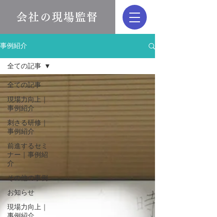
会社の現場監督
事例紹介
全ての記事
全ての記事
現場力向上｜
事例紹介
刺さる研修｜
事例紹介
前進するセミ
ナー｜事例紹
介
その他の事例
お知らせ
現場力向上｜
事例紹介