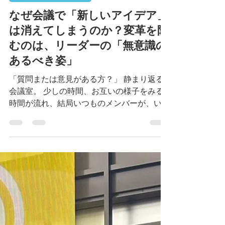
現場力向上｜事例紹介
なぜ会議で「新しいアイデア」
は消えてしまうのか？変革を阻
むのは、リーダーの「無意識の
あるべき姿」
「質問または意見がある方？」 静まり返る
会議室。 少しの時間、お互いの様子をみる
時間が流れ、結局いつものメンバーが、いつ
もの結論を出す。 多くの企業様からご相談
をいただくこの光景。 実は、社員にやる気
がないわけでも、創造性がないわけでもあり
ません。 原因の多くは、リーダーシップの
スタイルと、メンバーの特性が「噛み合って
いない」ことにあります。そしてそれを見抜
けるほど、リーダー上司が育成に長けていな
い場合、リーダー本人は「自分に資質はない