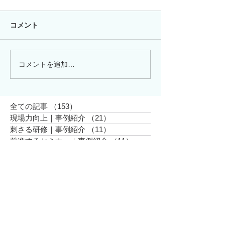
コメント
コメントを追加…
報告書の提出から学んだ
行政での継続セ
こと
打ち合わせでし
全ての記事
（153）
153件の記事
現場力向上｜事例紹介
（21）
21件の記事
刺さる研修｜事例紹介
（11）
11件の記事
前進するセミナー｜事例紹介
（11）
11件の記事
その他の事例
（15）
15件の記事
お知らせ
（7）
7件の記事
現場力向上｜事例紹介
（9）
9件の記事
DiSC®︎研修
（22）
22件の記事
女性活躍推進
（29）
29件の記事
＜アーカイブ＞