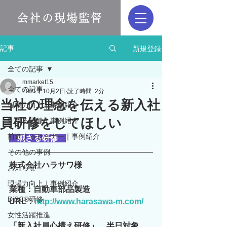
会社の現場監督
新規登録
記事
全ての記事
mmarket15
全ての記事
2021年10月2日
読了時間: 2分
当社の理念を伝える新入社
現場力向上｜事例紹介
員研修をしてほしい
刺さる研修｜事例紹介
前進するセミナー｜事例紹介
刺さる研修　
その他の事例
株式会社ハラサワ様
お知らせ
現場力向上｜事例紹介
業種：自動車部品製造
DiSC®︎研修
URL：
http://www.harasawa-m.com/
女性活躍推進
「新入社員心構え研修」　半日対象