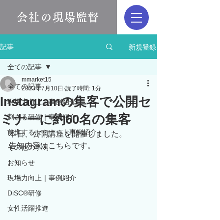
会社の現場監督
新規登録
記事
全ての記事
mmarket15
全ての記事
2023年7月10日
読了時間: 1分
Instagramの集客で公開セ
現場力向上｜事例紹介
ミナーに約60名の集客
刺さる研修｜事例紹介
前進するセミナー｜事例紹介
本日、公開講座を開催しました。
告知内容はこちらです。
その他の事例
お知らせ
現場力向上｜事例紹介
DiSC®︎研修
女性活躍推進