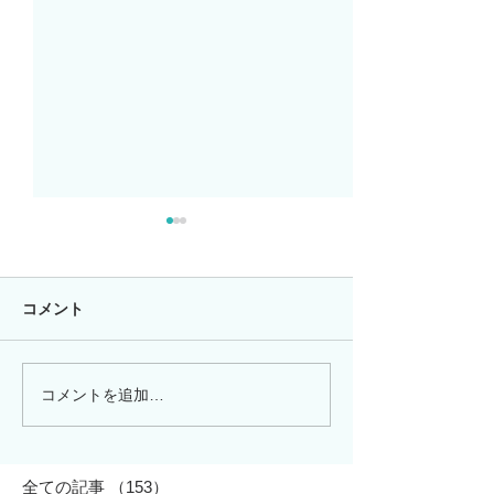
コメント
コメントを追加…
「熱心に説明しているの
今年も開催しま
に、なぜ伝わらないの
島リトリート」
か」13年間、現場が証明
したDiSCの本質
全ての記事
（153）
153件の記事