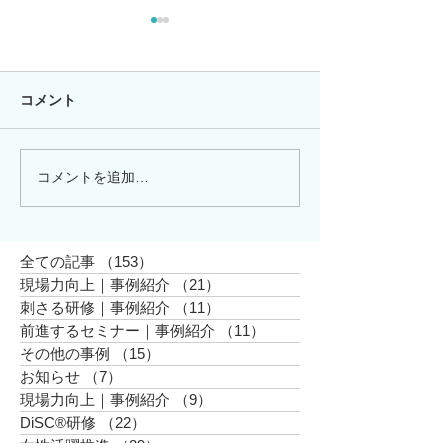
出社・新体制・
中で組織に“対話
戻すDiSC研修
外資系企業様から
コメント
いています。 近
ら多くご相談をい
が、「出社率の増
コメントを追加…
「点」の研修から、
メンバーの増加」
「線」の成長へ：
う、チーム内の相
HRDnext 2026参加報告
ミュニケーション
と、組織を変える「行動
全ての記事
（153）
153件の記事
ついてです。 お
変容」の仕掛け
現場力向上｜事例紹介
（21）
21件の記事
されるワークスタ
刺さる研修｜事例紹介
（11）
11件の記事
いらっしゃるため
前進するセミナー｜事例紹介
（11）
11件の記事
体でじっくりと...
その他の事例
（15）
15件の記事
お知らせ
（7）
7件の記事
現場力向上｜事例紹介
（9）
9件の記事
DiSC®︎研修
（22）
22件の記事
女性活躍推進
（29）
29件の記事