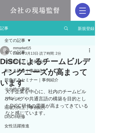
会社の現場監督
新規登録
記事
全ての記事
mmarket15
全ての記事
2025年3月13日
読了時間: 2分
DiSCによるチームビルデ
現場力向上｜事例紹介
ィングニーズが高まって
刺さる研修｜事例紹介
前進するセミナー｜事例紹介
います
その他の事例
大手企業を中心に、社内のチームビル
お知らせ
ディングや共通言語の構築を目的とし
たDiSC研修の需要が高まってきている
現場力向上｜事例紹介
なと感じています。
DiSC®︎研修
女性活躍推進