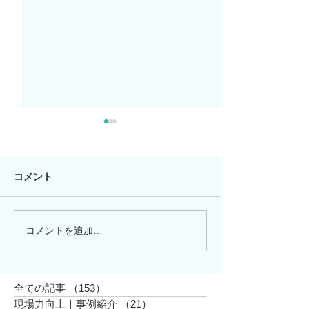
コメント
コメントを追加…
「熱心に説明しているの
今年も開催しま
に、なぜ伝わらないの
島リトリート」
か」13年間、現場が証明
したDiSCの本質
全ての記事
（153）
153件の記事
現場力向上｜事例紹介
（21）
21件の記事