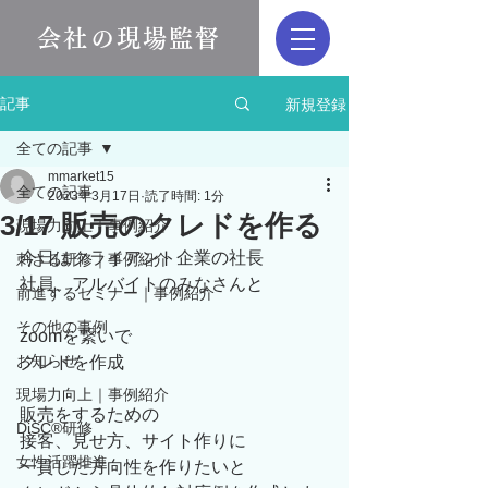
会社の現場監督
新規登録
記事
全ての記事
mmarket15
全ての記事
2023年3月17日
読了時間: 1分
3/17 販売のクレドを作る
現場力向上｜事例紹介
今日はクライアント企業の社長
刺さる研修｜事例紹介
社員、アルバイトのみなさんと
前進するセミナー｜事例紹介
その他の事例
zoomを繋いで
お知らせ
クレドを作成
現場力向上｜事例紹介
販売をするための
DiSC®︎研修
接客、見せ方、サイト作りに
女性活躍推進
一貫した方向性を作りたいと