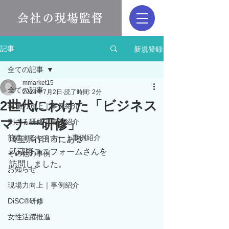
会社の現場監督
新規登録
記事
全ての記事
mmarket15
全ての記事
2024年7月2日
読了時間: 2分
2世代にわけた「ビジネス
現場力向上｜事例紹介
マナー研修」
刺さる研修｜事例紹介
前進するセミナー｜事例紹介
埼玉県行田市にある
武蔵野ユニフォームさんを
その他の事例
訪問しました。
お知らせ
現場力向上｜事例紹介
DiSC®︎研修
女性活躍推進