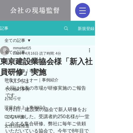
会社の現場監督
新規登録
記事
全ての記事
mmarket15
全ての記事
2024年4月16日
読了時間: 4分
東京建設業協会様「新入社
現場力向上｜事例紹介
員研修」実施
刺さる研修｜事例紹介
前進するセミナー｜事例紹介
こんにちは！
今回は代表の市場が研修実施のご報告
その他の事例
です。
お知らせ
現場力向上｜事例紹介
4月2日、建設業の協会で新人研修をお
こないました。受講者約250名様が一堂
DiSC®︎研修
に会する集合研修。弊社に毎年ご依頼
女性活躍推進
いただいている協会で、今年で8年目で