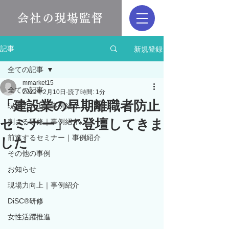
会社の現場監督
新規登録
記事
全ての記事
mmarket15
全ての記事
2022年2月10日
読了時間: 1分
「建設業の早期離職者防止
現場力向上｜事例紹介
セミナー」で登壇してきま
刺さる研修｜事例紹介
前進するセミナー｜事例紹介
した
その他の事例
お知らせ
現場力向上｜事例紹介
DiSC®︎研修
女性活躍推進