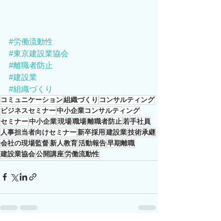
#労働流動性
#東京建設業協会
#離職者防止
#建設業
#組織づくり
コミュニケーション
組織づくり
コンサルティング
ビジネスセミナー
中小企業コンサルティング
セミナー
中小企業
現場
職場
離職者防止
若手社員
人事担当者向けセミナー
新卒採用
建設業
技術承継
会社の現場監督
新人教育
活動報告
早期離職
建設業協会
公開講座
労働流動性