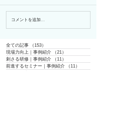
コメントを追加…
「熱心に説明しているの
今年も開催しま
に、なぜ伝わらないの
島リトリート」
か」13年間、現場が証明
したDiSCの本質
全ての記事
（153）
153件の記事
現場力向上｜事例紹介
（21）
21件の記事
刺さる研修｜事例紹介
（11）
11件の記事
前進するセミナー｜事例紹介
（11）
11件の記事
その他の事例
（15）
15件の記事
お知らせ
（7）
7件の記事
現場力向上｜事例紹介
（9）
9件の記事
DiSC®︎研修
（22）
22件の記事
女性活躍推進
（29）
29件の記事
＜アーカイブ＞
2026年6月
（3）
3件の記事
2026年5月
（1）
1件の記事
2026年4月
（1）
1件の記事